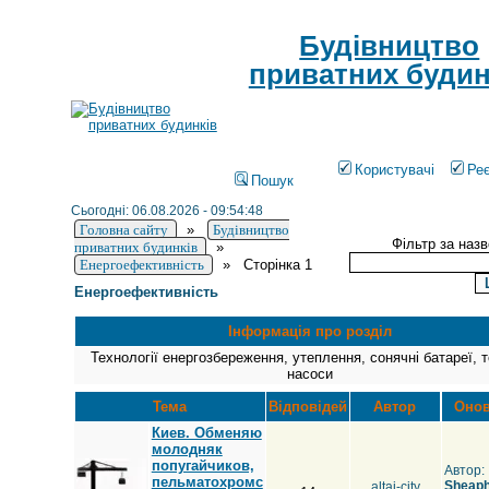
Будівництво
приватних будин
Користувачі
Реє
Пошук
Сьогодні: 06.08.2026 - 09:54:48
Головна сайту
»
Будівництво
Фільтр за наз
приватних будинків
»
Енергоефективність
»
Сторінка 1
Енергоефективність
Інформація про розділ
Технології енергозбереження, утеплення, сонячні батареї, т
насоси
Тема
Відповідей
Автор
Оно
Киев. Обменяю
молодняк
попугайчиков,
Автор:
пельматохромс
Sheap
altai-city