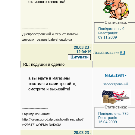
отличного качества!
Статистика:
---------------------
Повідомлень: 9
Реєстрація:
Днепропетровский интернет-магазин
09.11.2009
детских товаров babyshop.dp.ua
20.03.23 -
12:04:19
Повідомлення
#
1
RE: подушки и одеяло
Nikita1984
•
а вы едьте в магазины
текстиля и сами трогайте,
зареєстрований
смотрите и выбирайте!
Статистика:
---------------------
Повідомлень: 775
Одежда из США!!!!!
Реєстрація:
http://forum.gorod.dp.ua/showthread.php?
16.04.2009
t=298171ФОРМА ЗАКАЗА
20.03.23 -