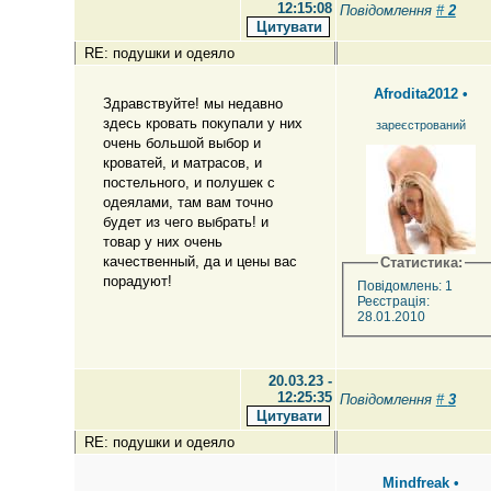
12:15:08
Повідомлення
#
2
RE: подушки и одеяло
Afrodita2012
•
Здравствуйте! мы недавно
здесь кровать покупали у них
зареєстрований
очень большой выбор и
кроватей, и матрасов, и
постельного, и полушек с
одеялами, там вам точно
будет из чего выбрать! и
товар у них очень
качественный, да и цены вас
Статистика:
порадуют!
Повідомлень: 1
Реєстрація:
28.01.2010
20.03.23 -
12:25:35
Повідомлення
#
3
RE: подушки и одеяло
Mindfreak
•