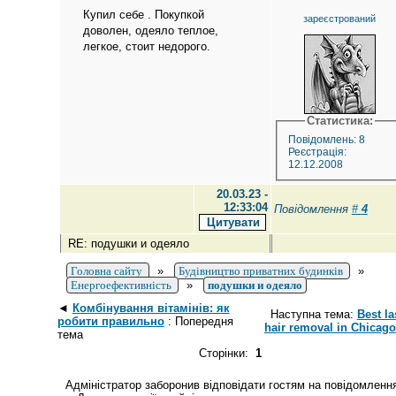
Купил себе . Покупкой
зареєстрований
доволен, одеяло теплое,
легкое, стоит недорого.
Статистика:
Повідомлень: 8
Реєстрація:
12.12.2008
20.03.23 -
12:33:04
Повідомлення
#
4
RE: подушки и одеяло
Головна сайту
»
Будівництво приватних будинків
»
Енергоефективність
»
подушки и одеяло
◄
Комбінування вітамінів: як
Наступна тема:
Best la
робити правильно
: Попередня
hair removal in Chicago
тема
Сторінки:
1
Адміністратор заборонив відповідати гостям на повідомленн