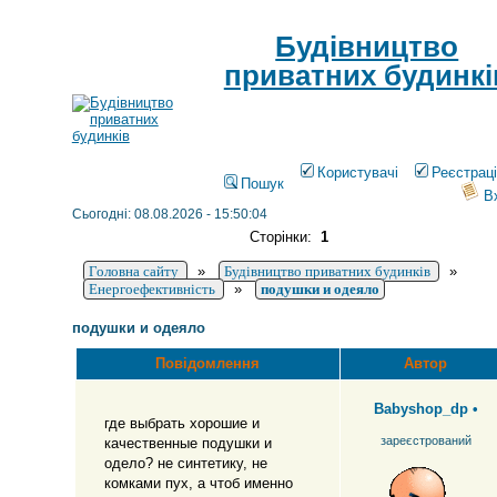
Будівництво
приватних будинкі
Користувачі
Реєстрац
Пошук
В
Сьогодні: 08.08.2026 - 15:50:04
Сторінки:
1
Головна сайту
»
Будівництво приватних будинків
»
Енергоефективність
»
подушки и одеяло
подушки и одеяло
Повідомлення
Автор
Babyshop_dp
•
где выбрать хорошие и
зареєстрований
качественные подушки и
одело? не синтетику, не
комками пух, а чтоб именно